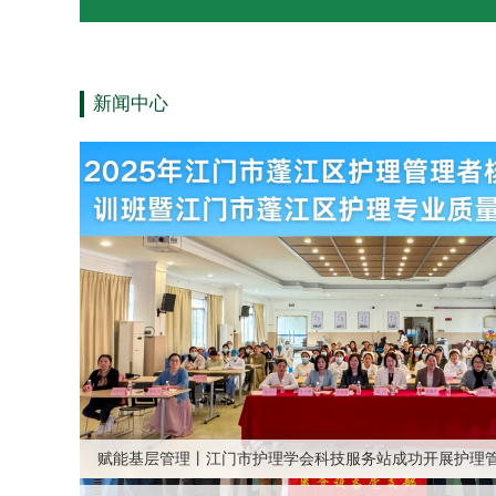
新闻中心
助推区域医疗服务提质增效！江门市中心医院举办医联体
引才赋能强专科 聚力攻坚启新程丨江门市第二人民医院举
头人聘任仪式
继往开来 乘势而上 | 我院召开2025年工作总结表彰暨20
继往开来 乘势而上 | 我院召开2025年工作总结表彰暨20
赋能基层管理丨江门市护理学会科技服务站成功开展护理
赋能基层管理丨江门市护理学会科技服务站成功开展护理