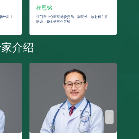
崔恩铭
黄
肠外科主
江门市中心医院党委委员、副院长，放射科主任
江门
医师，硕士研究生导师
二级
专家介绍