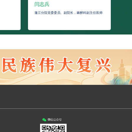
闫志兵
戴
蓬江分院党委委员、副院长，麻醉科副主任医师
蓬江