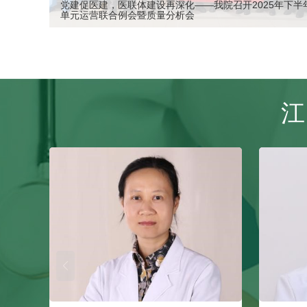
党建促医建，医联体建设再深化——我院召开2025年下
单元运营联合例会暨质量分析会
江