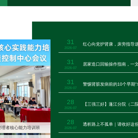
31
红心向党护肾康，床旁指导
2026-07
31
居家造口回输操作指南，一
2026-07
31
警惕肾脏发病前的10个早期“
2026-07
28
【三强三好】蓬江分院（二院）
2026-07
专科建设培训
28
行老年医学中心学科带
透析路上不孤单｜请收好这
26年工作部署大会
26年工作部署大会
管理者核心能力培训班
管理者核心能力培训班
2026-07